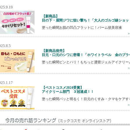
025.9.19
【新商品】
目の下・眉間ジワに狙い撃ち！「大人のゴルゴ線ショッ
塗った瞬間お肌の凹凸フラットに！バーム状美容液
025.8.5
【新商品発売】
目元・口元のシワに密着！「ホワイトラベル 金のプラ
塗った瞬間ピンとハリ！もちっと濃密ジェルアイクリー
025.1.17
【ベストコスメ2024受賞】
アイクリーム部門 ３冠達成！！
塗った瞬間パッと明るく！目元のくすみ・クマをケアす