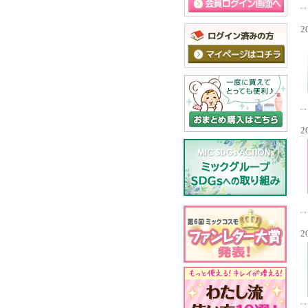
2
2
2