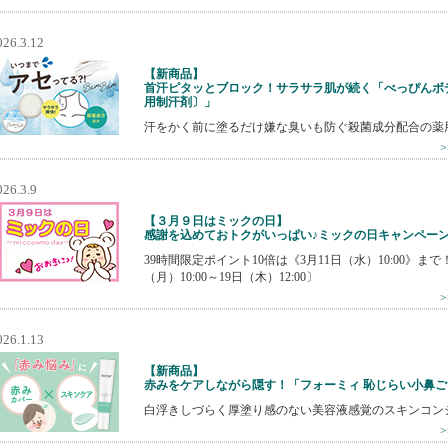
026.3.12
【新商品】
首汗ピタッとブロック！サラサラ肌が続く「べっぴんボ
用制汗剤〕」
汗をかく前に塗るだけ嫌な臭いも防ぐ殺菌成分配合の薬
026.3.9
【３月９日はミックの日】
感謝を込めておトクがいっぱい♪ミックの日キャンペー
39時間限定ポイント10倍は《3月11日（水）10:00》ま
（月）10:00～19日（木）12:00〕
026.1.13
【新商品】
赤みをケアしながら隠す！「フォーミィ 恥じらい小鼻
白浮きしづらく厚塗り感のない美容液感覚のスキンコン