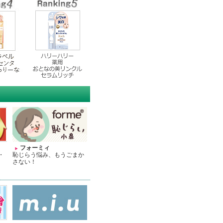
フォーミィ
・
恥じらう悩み、もうごまか
さない！